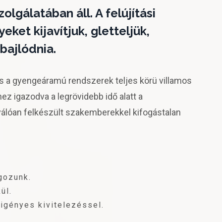
olgálatában áll. A felújítási
eket kijavítjuk, gletteljük,
 bajlódnia.
és a gyengeáramú rendszerek teljes körü villamos
hez igazodva a legrövidebb idő alatt a
válóan felkészült szakemberekkel kifogástalan
gozunk.
ül.
igényes kivitelezéssel.