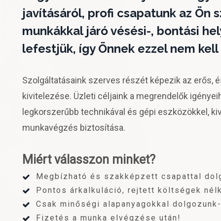
javításáról, profi csapatunk az Ön sz
munkákkal járó vésési-, bontási hely
lefestjük, így Önnek ezzel nem kell
Szolgáltatásaink szerves részét képezik az erős, 
kivitelezése. Üzleti céljaink a megrendelők igényei
legkorszerűbb technikával és gépi eszközökkel, ki
munkavégzés biztosítása.
Miért válasszon minket?
Megbízható és szakképzett csapattal dol
Pontos árkalkuláció, rejtett költségek nélk
Csak minőségi alapanyagokkal dolgozunk-
Fizetés a munka elvégzése után!