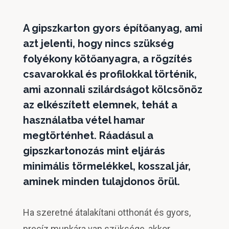
A gipszkarton gyors építőanyag, ami
azt jelenti, hogy nincs szükség
folyékony kötőanyagra, a rögzítés
csavarokkal és profilokkal történik,
ami azonnali szilárdságot kölcsönöz
az elkészített elemnek, tehát a
használatba vétel hamar
megtörténhet. Ráadásul a
gipszkartonozás mint eljárás
minimális törmelékkel, kosszal jár,
aminek minden tulajdonos örül.
Ha szeretné átalakítani otthonát és gyors,
precíz munkára van szüksége, akkor