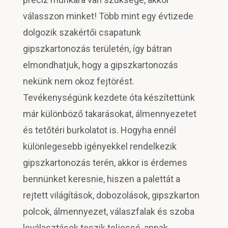
válasszon minket! Több mint egy évtizede
dolgozik szakértői csapatunk
gipszkartonozás területén, így bátran
elmondhatjuk, hogy a gipszkartonozás
nekünk nem okoz fejtörést.
Tevékenységünk kezdete óta készítettünk
már különböző takarásokat, álmennyezetet
és tetőtéri burkolatot is. Hogyha ennél
különlegesebb igényekkel rendelkezik
gipszkartonozás terén, akkor is érdemes
bennünket keresnie, hiszen a palettát a
rejtett világítások, dobozolások, gipszkarton
polcok, álmennyezet, válaszfalak és szoba
leválasztások teszik teljessé, annak